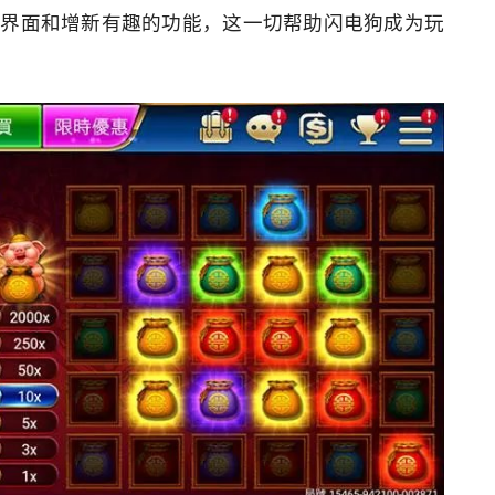
界面和增新有趣的功能，这一切帮助闪电狗成为玩