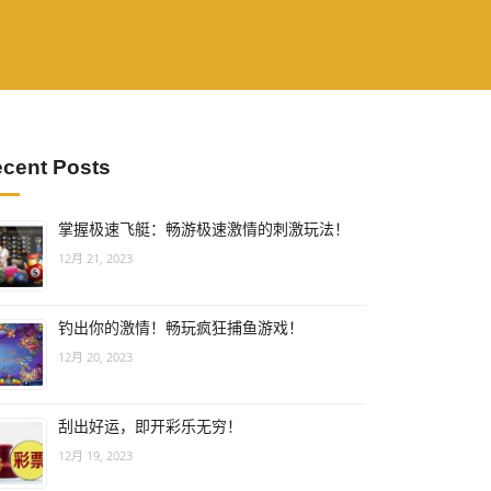
cent Posts
掌握极速飞艇：畅游极速激情的刺激玩法！
12月 21, 2023
钓出你的激情！畅玩疯狂捕鱼游戏！
12月 20, 2023
刮出好运，即开彩乐无穷！
12月 19, 2023