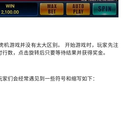
虎机游戏并没有太大区别。 开始游戏时，玩家先注
付行数，点击旋转后只要等待结果并获得奖金。
玩家们会经常遇见到一些符号和缩写如下：