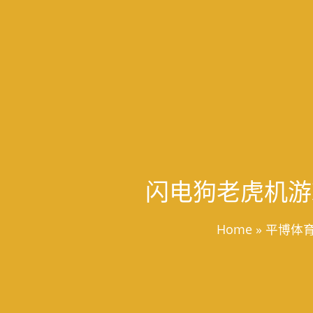
闪电狗老虎机游
Home
»
平博体