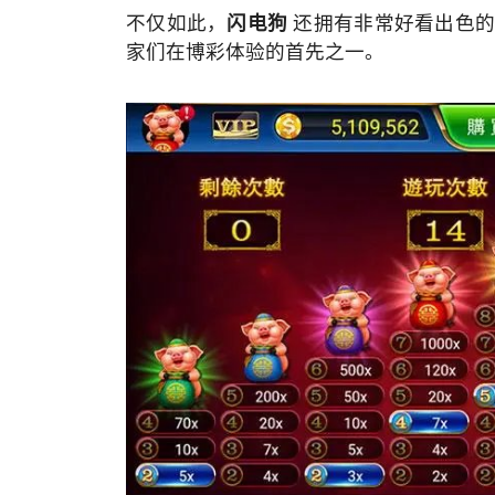
不仅如此，
闪电狗
还拥有非常好看出色的
家们在博彩体验的首先之一。