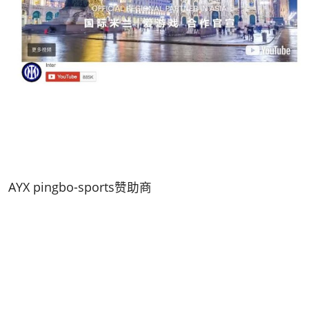
AYX pingbo-sports赞助商