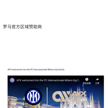
罗马官方区域赞助商