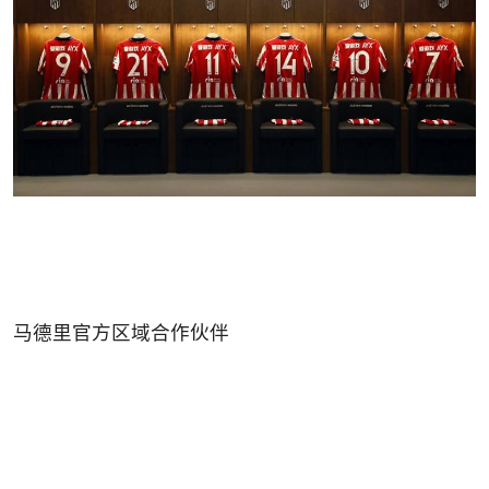
马德里官方区域合作伙伴