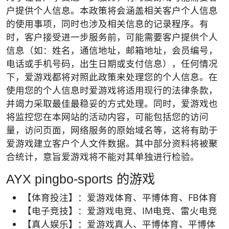
户提供个人信息。本政策将会涵盖相关客户个人信息
的使用事项，同时也涉及相关信息的记录程序。有
时，客户接受进一步服务前，可能需要客户提供个人
信息（如：姓名，通信地址，邮箱地址，会员编号，
电话或手机号码，出生日期或支付信息），任何情况
下，爱游戏都将对照此政策来处理您的个人信息。在
使用您的个人信息时爱游戏将适用现行的法律条款，
并竭力采取最佳最稳妥的方式处理。同时，爱游戏也
将监控您在本网站的活动内容，可能包括您的访问
量，访问页面，网络服务的原始域名等，这将有助于
爱游戏建立客户个人文件数据。其中部分资料将被聚
合统计，意旨爱游戏将不能对其单独进行检验。
AYX pingbo-sports 的游戏
【体育投注】：爱游戏体育、平博体育、FB体育
【电子竞技】：爱游戏电竞、IM电竞、雷火电竞
【真人娱乐】：爱游戏真人、平博体育、平博体