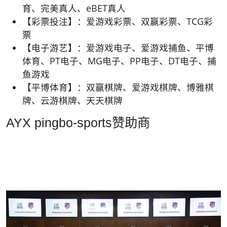
育、完美真人、eBET真人
【彩票投注】：爱游戏彩票、双赢彩票、TCG彩
票
【电子游艺】：爱游戏电子、爱游戏捕鱼、平博
体育、PT电子、MG电子、PP电子、DT电子、捕
鱼游戏
【平博体育】：双赢棋牌、爱游戏棋牌、博雅棋
牌、云游棋牌、天天棋牌
AYX pingbo-sports赞助商