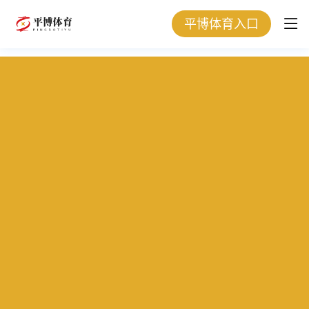
平博体育入口