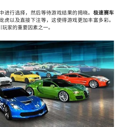
中进行选择，然后等待游戏结果的揭晓。
极速赛车
龙虎以及直接下注等，这使得游戏更加丰富多彩。
引玩家的重要因素之一。