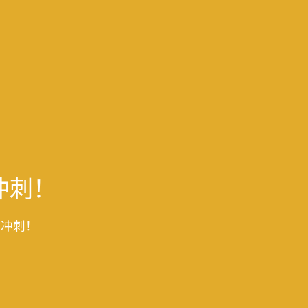
冲刺！
激冲刺！