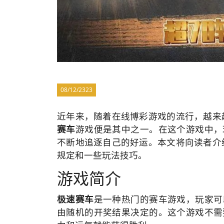
08/12/2323
近年来，随着在线博彩游戏的流行，越来
赛车
游戏便是其中之一。在这个游戏中，
不断地追逐自己的好运。本文将向读者介
规定和一些玩法技巧。
游戏简介
极速赛车
是一种热门的赛车游戏，玩家可
由随机的开奖结果决定的。这个游戏不需