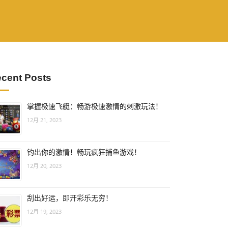
cent Posts
掌握极速飞艇：畅游极速激情的刺激玩法！
12月 21, 2023
钓出你的激情！畅玩疯狂捕鱼游戏！
12月 20, 2023
刮出好运，即开彩乐无穷！
12月 19, 2023