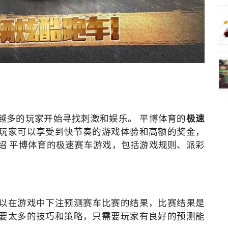
越多的玩家开始寻找刺激和娱乐。 平博体育的
极速
玩家可以享受到快节奏的游戏体验和高额的奖金，
绍 平博体育的极速赛车游戏，包括游戏规则、派彩
以在游戏中下注预测赛车比赛的结果，比赛结果是
要太多的技巧和策略，只需要玩家有良好的预测能