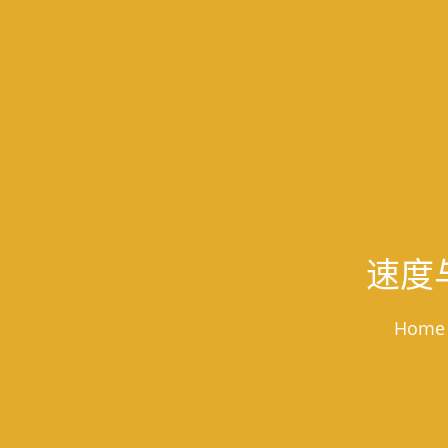
速度
Home