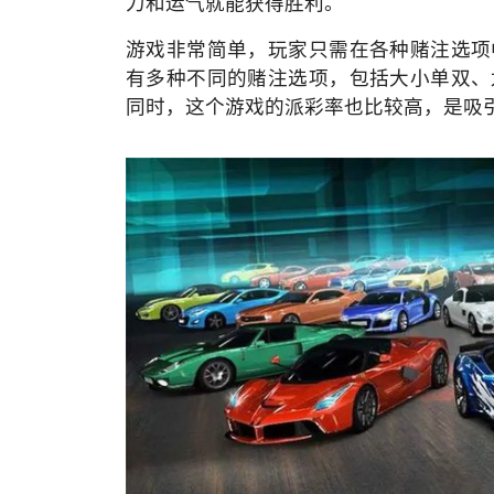
力和运气就能获得胜利。
游戏非常简单，玩家只需在各种赌注选项
有多种不同的赌注选项，包括大小单双、
同时，这个游戏的派彩率也比较高，是吸