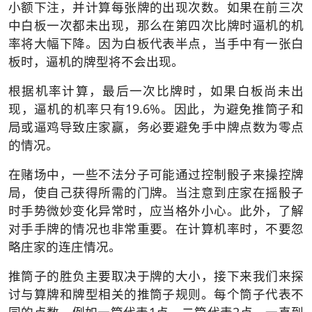
小额下注，并计算每张牌的出现次数。如果在前三次
中白板一次都未出现，那么在第四次比牌时逼机的机
率将大幅下降。因为白板代表半点，当手中有一张白
板时，逼机的牌型将不会出现。
根据机率计算，最后一次比牌时，如果白板尚未出
现，逼机的机率只有19.6%。因此，为避免推筒子和
局或逼鸡导致庄家赢，务必要避免手中牌点数为零点
的情况。
在赌场中，一些不法分子可能通过控制骰子来操控牌
局，使自己获得所需的门牌。当注意到庄家在摇骰子
时手势微妙变化异常时，应当格外小心。此外，了解
对手手牌的情况也非常重要。在计算机率时，不要忽
略庄家的连庄情况。
推筒子的胜负主要取决于牌的大小，接下来我们来探
讨与算牌和牌型相关的推筒子规则。每个筒子代表不