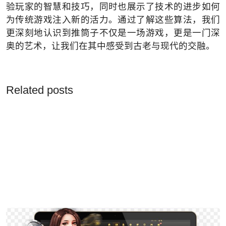
验玩家的智慧和技巧，同时也展示了技术的进步如何
为传统游戏注入新的活力。通过了解这些算法，我们
更深刻地认识到推筒子不仅是一场游戏，更是一门深
奥的艺术，让我们在其中感受到古老与现代的交融。
Related posts