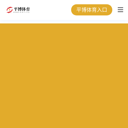
平博体育入口