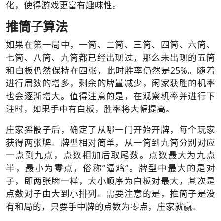
化，使得游戏更富有趣味性。
推筒子算法
如果在第一局中，一筒、二筒、三筒、四筒、六筒、
七筒、八筒、九筒都已经出现过，那么未出现的五筒
和白板仍然保持在四张，此时胜率仍然是25%。随着
进行局数的增多，剩余的牌量减少，闲家获胜的机率
也会逐渐增大。值得注意的是，在观察机率并进行下
注时，如果手中有白板，胜率将大幅提高。
庄家摇骰子后，确定了从哪一门开始开牌，每个玩家
获得两张牌。牌型相对简单，从一筒到九筒分别对应
一点到九点，点数相加后取尾数。点数最大为九点
半，最小为零点，俗称”逼鸡”。牌型中最大的是对
子，即两张牌一样，大小顺序为白板对最大，其次是
点数对子由大到小排列。需要注意的是，推筒子是没
有和局的，只要手中牌的点数为零点，庄家就赢。