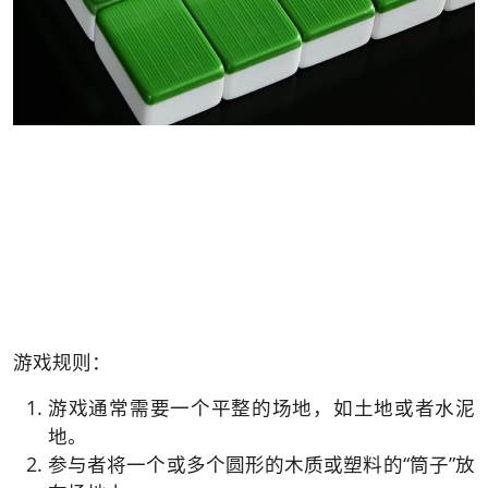
游戏规则：
游戏通常需要一个平整的场地，如土地或者水泥
地。
参与者将一个或多个圆形的木质或塑料的“筒子”放