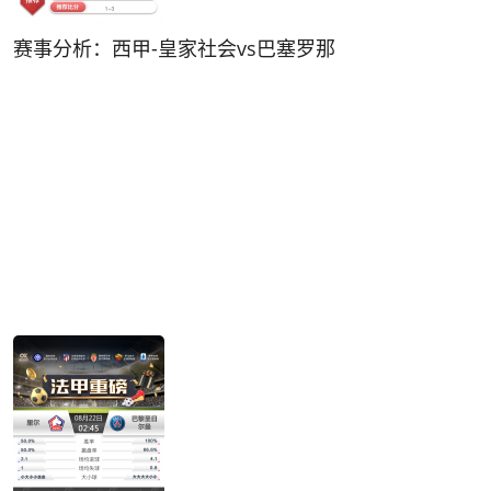
赛事分析：西甲-皇家社会vs巴塞罗那