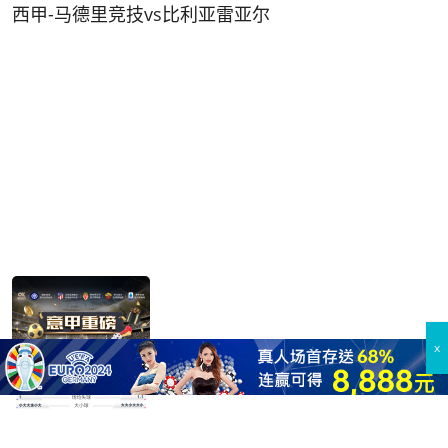
西甲-马德里竞技vs比利亚雷亚尔