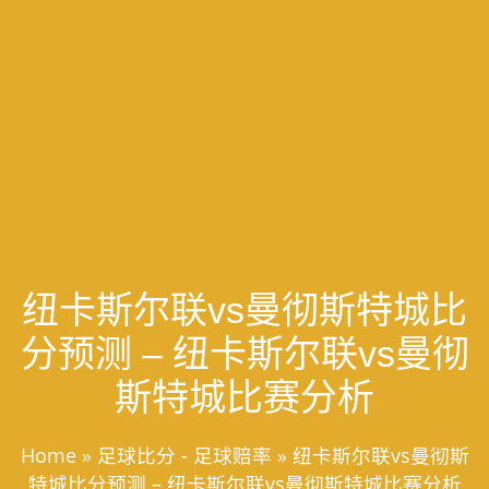
纽卡斯尔联vs曼彻斯特城比
分预测 – 纽卡斯尔联vs曼彻
斯特城比赛分析
Home
»
足球比分 - 足球赔率
»
纽卡斯尔联vs曼彻斯
特城比分预测 – 纽卡斯尔联vs曼彻斯特城比赛分析